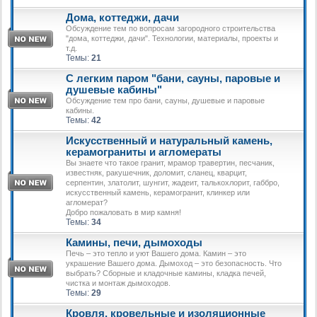
Дома, коттеджи, дачи
Обсуждение тем по вопросам загородного строительства
"дома, коттеджи, дачи". Технологии, материалы, проекты и
т.д.
Темы:
21
С легким паром "бани, сауны, паровые и
душевые кабины"
Обсуждение тем про бани, сауны, душевые и паровые
кабины.
Темы:
42
Искусственный и натуральный камень,
керамограниты и агломераты
Вы знаете что такое гранит, мрамор травертин, песчаник,
известняк, ракушечник, доломит, сланец, кварцит,
серпентин, златолит, шунгит, жадеит, талькохлорит, габбро,
искусственный камень, керамогранит, клинкер или
агломерат?
Добро пожаловать в мир камня!
Темы:
34
Камины, печи, дымоходы
Печь – это тепло и уют Вашего дома. Камин – это
украшение Вашего дома. Дымоход – это безопасность. Что
выбрать? Сборные и кладочные камины, кладка печей,
чистка и монтаж дымоходов.
Темы:
29
Кровля, кровельные и изоляционные