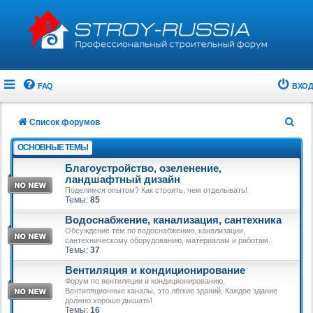
FAQ
ВХОД
П
Список форумов
о
ОСНОВНЫЕ ТЕМЫ
и
Благоустройство, озеленение,
с
ландшафтный дизайн
Поделимся опытом? Как строить, чем отделывать!
к
Темы:
85
Водоснабжение, канализация, сантехника
Обсуждение тем по водоснабжению, канализации,
сантехническому оборудованию, материалам и работам.
Темы:
37
Вентиляция и кондиционирование
Форум по вентиляции и кондиционированию.
Вентиляционные каналы, это лёгкие зданий. Каждое здание
должно хорошо дышать!
Темы:
16