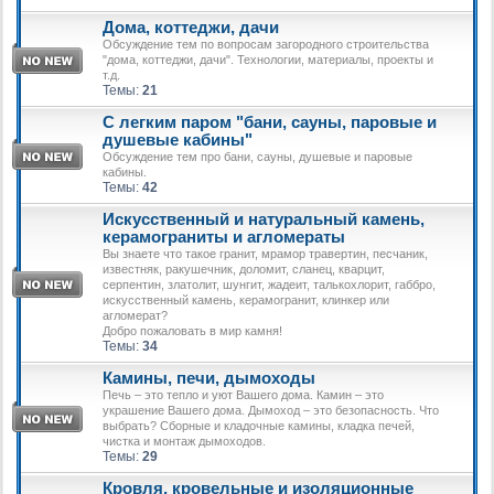
Дома, коттеджи, дачи
Обсуждение тем по вопросам загородного строительства
"дома, коттеджи, дачи". Технологии, материалы, проекты и
т.д.
Темы:
21
С легким паром "бани, сауны, паровые и
душевые кабины"
Обсуждение тем про бани, сауны, душевые и паровые
кабины.
Темы:
42
Искусственный и натуральный камень,
керамограниты и агломераты
Вы знаете что такое гранит, мрамор травертин, песчаник,
известняк, ракушечник, доломит, сланец, кварцит,
серпентин, златолит, шунгит, жадеит, талькохлорит, габбро,
искусственный камень, керамогранит, клинкер или
агломерат?
Добро пожаловать в мир камня!
Темы:
34
Камины, печи, дымоходы
Печь – это тепло и уют Вашего дома. Камин – это
украшение Вашего дома. Дымоход – это безопасность. Что
выбрать? Сборные и кладочные камины, кладка печей,
чистка и монтаж дымоходов.
Темы:
29
Кровля, кровельные и изоляционные