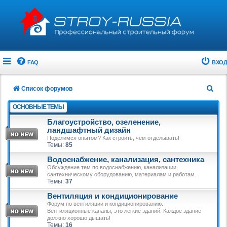
FAQ
ВХОД
П
Список форумов
о
ОСНОВНЫЕ ТЕМЫ
и
Благоустройство, озеленение,
с
ландшафтный дизайн
Поделимся опытом? Как строить, чем отделывать!
к
Темы:
85
Водоснабжение, канализация, сантехника
Обсуждение тем по водоснабжению, канализации,
сантехническому оборудованию, материалам и работам.
Темы:
37
Вентиляция и кондиционирование
Форум по вентиляции и кондиционированию.
Вентиляционные каналы, это лёгкие зданий. Каждое здание
должно хорошо дышать!
Темы:
16