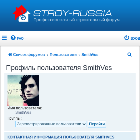
FAQ
ВХОД
П
Список форумов
Пользователи
SmithVes
о
Профиль пользователя SmithVes
и
с
к
Имя пользователя:
SmithVes
Группы:
КОНТАКТНАЯ ИНФОРМАЦИЯ ПОЛЬЗОВАТЕЛЯ SMITHVES