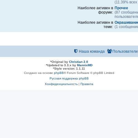
(11.39% всех
Наиболее активен в
Прочее
форуме:
(87 сообщен
пользовател
Наиболее активен в
Окрашивани
теме:
(1 сообщение
Наша команда
Пользователи
*
Original by
Christian 2.0
*
Updated to 3.3.x by
MannixMD
*
Style version: 1.1.11
Создано на основе
phpBB
® Forum Software © phpBB Limited
Русская поддержка phpBB
Конфиденциальность
|
Правила