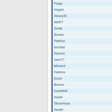
Foggy
Visgod
Alexey35
Wolf77
Zontik
Bandai
PetrKon
boriskar
Harvest
Vano77
Mihalich
Fedorov
Dozor
Barneo
GreatWall
Keylar
StoneArrow
Neo84