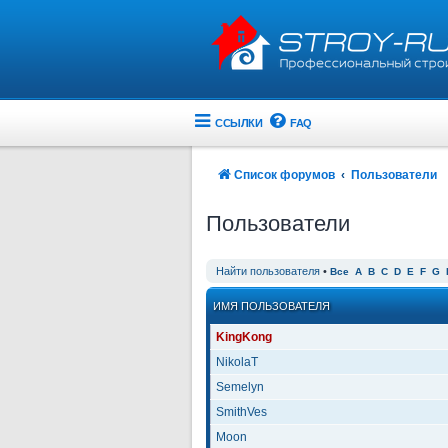
ССЫЛКИ
FAQ
Список форумов
Пользователи
Пользователи
Найти пользователя
•
Все
A
B
C
D
E
F
G
ИМЯ ПОЛЬЗОВАТЕЛЯ
KingKong
NikolaT
Semelyn
SmithVes
Moon