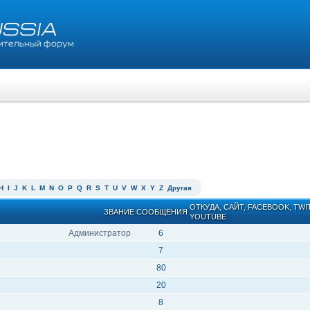
H
I
J
K
L
M
N
O
P
Q
R
S
T
U
V
W
X
Y
Z
Другая
ОТКУДА, САЙТ, FACEBOOK, TWI
ЗВАНИЕ
СООБЩЕНИЯ
YOUTUBE
Администратор
6
7
80
20
8