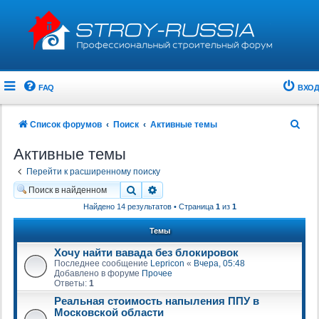
FAQ
ВХОД
П
Список форумов
Поиск
Активные темы
о
Активные темы
и
Перейти к расширенному поиску
с
Поиск
Расширенный поиск
к
Найдено 14 результатов • Страница
1
из
1
Темы
Хочу найти вавада без блокировок
Последнее сообщение
Lepricon
«
Вчера, 05:48
Добавлено в форуме
Прочее
Ответы:
1
Реальная стоимость напыления ППУ в
Московской области