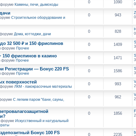
0
1090
0
 форуме
Камины, печи, дымоходы
 дачи
Z
0
943
0
форуме
Строительное оборудование и
H
0
828
0
 форуме
Дома, коттеджи, дачи
S
до 32 500 ₽ и 150 фриспинов
0
1409
3
в форуме
Прочее
+ 150 фриспинов в казино
S
0
1471
3
в форуме
Прочее
ри Регистрации — Бонус 220 FS
S
0
1586
3
в форуме
Прочее
х поверхностей
V
0
993
2
 форуме
ЛКМ - лакокрасочные материалы
V
0
962
2
 форуме
С легким паром "бани, сауны,
ветровалагозащитной
F
0
1856
2
ли?
в форуме
Искусственный и натуральный
ераты
ездепозитный Бонус 100 FS
b
0
2235