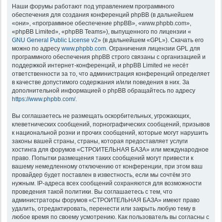
Наши форумы работают под управлением программного
обеспечения для создания конференций phpBB (в дальнейшем
«они», «программное обеспечение phpBB», «www.phpbb.com»,
«phpBB Limited», «phpBB Teams»), выпущенного по лицензии «
GNU General Public License v2
» (в дальнейшем «GPL»). Скачать его
можно по адресу
www.phpbb.com
. Ограничения лицензии GPL для
программного обеспечения phpBB строго связаны с организацией и
поддержкой интернет-конференций, и phpBB Limited не несёт
ответственности за то, что администрация конференций определяет
в качестве допустимого содержания и/или поведения в них. За
дополнительной информацией о phpBB обращайтесь по адресу
https://www.phpbb.com/
.
Вы соглашаетесь не размещать оскорбительных, угрожающих,
клеветнических сообщений, порнографических сообщений, призывов
к национальной розни и прочих сообщений, которые могут нарушить
законы вашей страны, страны, которая предоставляет услуги
хостинга для форумов «СТРОИТЕЛЬНАЯ БАЗА» или международное
право. Попытки размещения таких сообщений могут привести к
вашему немедленному отключению от конференции, при этом ваш
провайдер будет поставлен в известность, если мы сочтём это
нужным. IP-адреса всех сообщений сохраняются для возможности
проведения такой политики. Вы соглашаетесь с тем, что
администраторы форумов «СТРОИТЕЛЬНАЯ БАЗА» имеют право
удалить, отредактировать, перенести или закрыть любую тему в
любое время по своему усмотрению. Как пользователь вы согласны с