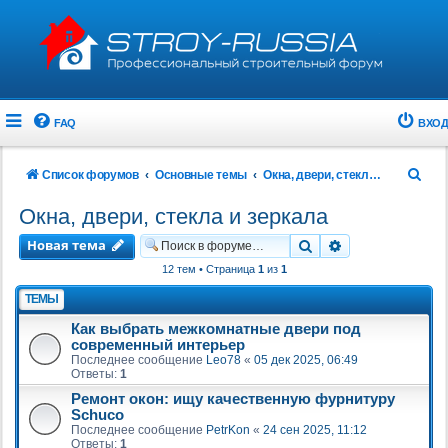
FAQ
ВХОД
П
Список форумов
Основные темы
Окна, двери, стекла и зеркала
о
Окна, двери, стекла и зеркала
и
Новая тема
Поиск
Расширенный 
с
12 тем • Страница
1
из
1
к
ТЕМЫ
Как выбрать межкомнатные двери под
современный интерьер
Последнее сообщение
Leo78
«
05 дек 2025, 06:49
Ответы:
1
Ремонт окон: ищу качественную фурнитуру
Schuco
Последнее сообщение
PetrKon
«
24 сен 2025, 11:12
Ответы:
1