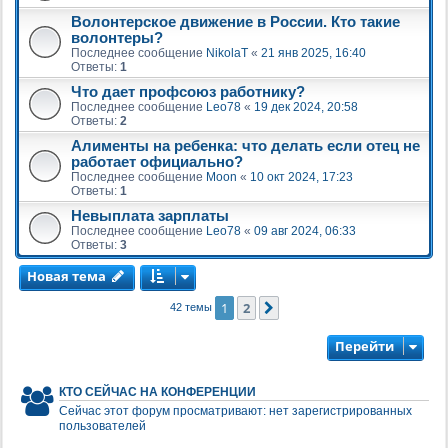
Волонтерское движение в России. Кто такие
волонтеры?
Последнее сообщение
NikolaT
«
21 янв 2025, 16:40
Ответы:
1
Что дает профсоюз работнику?
Последнее сообщение
Leo78
«
19 дек 2024, 20:58
Ответы:
2
Алименты на ребенка: что делать если отец не
работает официально?
Последнее сообщение
Moon
«
10 окт 2024, 17:23
Ответы:
1
Невыплата зарплаты
Последнее сообщение
Leo78
«
09 авг 2024, 06:33
Ответы:
3
Новая тема
1
2
След.
42 темы
Перейти
КТО СЕЙЧАС НА КОНФЕРЕНЦИИ
Сейчас этот форум просматривают: нет зарегистрированных
пользователей