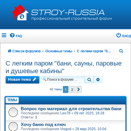
FAQ
ВХОД
П
Список форумов
Основные темы
С легким паром "бани, сауны, паровые и душевые кабины"
о
С легким паром "бани, сауны, паровые
и
и душевые кабины"
с
Новая тема
Поиск
Расширенный 
к
1
2
След.
42 темы
ТЕМЫ
Вопрос про материал для строительства бани
Последнее сообщение
Leo78
«
09 окт 2025, 18:28
Ответы:
1
Хочу баню под ключ
Последнее сообщение
Visgod
«
28 мар 2025, 10:04