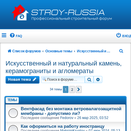
FAQ
ВХОД
П
Список форумов
Основные темы
Искусственный и натуральный камень, керамограниты и агломераты
о
Искусственный и натуральный камень,
и
керамограниты и агломераты
с
Новая тема
Поиск
Расширенный 
к
1
2
След.
34 темы
ТЕМЫ
Вентфасад без монтажа ветровалагозащитной
мембраны - допустимо ли?
Последнее сообщение
Fedorov
«
26 мар 2025, 03:52
Как оформиться на работу иностранцу
Последнее сообщение
MaksimKruglov
«
07 июн 2024, 05:13