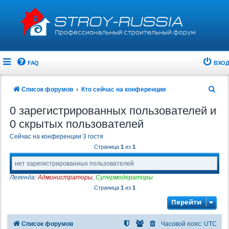
FAQ
ВХОД
П
Список форумов
Кто сейчас на конференции
о
0 зарегистрированных пользователей и
и
0 скрытых пользователей
с
Сейчас на конференции 3 гостя
к
Страница
1
из
1
нет зарегистрированных пользователей
Легенда:
Администраторы
,
Супермодераторы
Страница
1
из
1
Перейти
Список форумов
Часовой пояс:
UTC