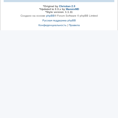
*
Original by
Christian 2.0
*
Updated to 3.3.x by
MannixMD
*
Style version: 1.1.11
Создано на основе
phpBB
® Forum Software © phpBB Limited
Русская поддержка phpBB
Конфиденциальность
|
Правила