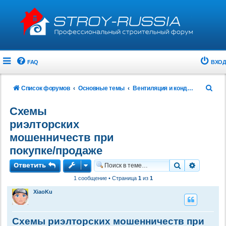
FAQ
ВХОД
П
Список форумов
Основные темы
Вентиляция и кондиционирование
о
Схемы
и
риэлторских
с
мошенничеств при
к
покупке/продаже
Ответить
Поиск
Расшире
1 сообщение • Страница
1
из
1
XiaoKu
Схемы риэлторских мошенничеств при