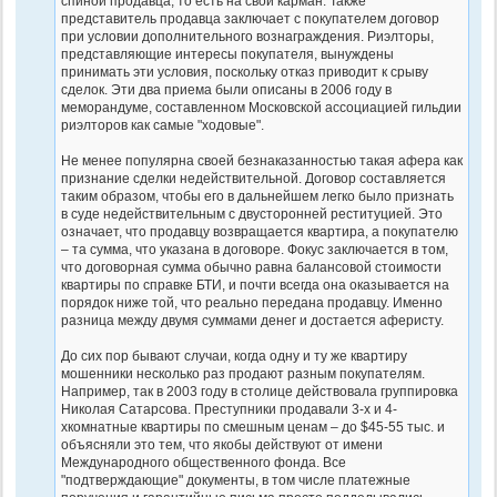
спиной продавца, то есть на свой карман. Также
представитель продавца заключает с покупателем договор
при условии дополнительного вознаграждения. Риэлторы,
представляющие интересы покупателя, вынуждены
принимать эти условия, поскольку отказ приводит к срыву
сделок. Эти два приема были описаны в 2006 году в
меморандуме, составленном Московской ассоциацией гильдии
риэлторов как самые "ходовые".
Не менее популярна своей безнаказанностью такая афера как
признание сделки недействительной. Договор составляется
таким образом, чтобы его в дальнейшем легко было признать
в суде недействительным с двусторонней реституцией. Это
означает, что продавцу возвращается квартира, а покупателю
– та сумма, что указана в договоре. Фокус заключается в том,
что договорная сумма обычно равна балансовой стоимости
квартиры по справке БТИ, и почти всегда она оказывается на
порядок ниже той, что реально передана продавцу. Именно
разница между двумя суммами денег и достается аферисту.
До сих пор бывают случаи, когда одну и ту же квартиру
мошенники несколько раз продают разным покупателям.
Например, так в 2003 году в столице действовала группировка
Николая Сатарсова. Преступники продавали 3-х и 4-
хкомнатные квартиры по смешным ценам – до $45-55 тыс. и
объясняли это тем, что якобы действуют от имени
Международного общественного фонда. Все
"подтверждающие" документы, в том числе платежные