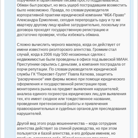
поручения и гарантийные письма просто подделывались.
Обман был раскрыт, но весь ущерб пострадавшим возместить
было невозможно. Правда, по словам руководителя
корпоративной практики юридической компании "ФБК-Право"
Александра Ермоленко, сегодня перепродать одну и ту же
квартиру другому лицу крайне затруднительно, поскольку эти
договора проходят государственную регистрацию и
достаточно проверки, чтобы избежать обмана.
Сложно вычислить черного маклера, когда он действует от
имени известного риэлторского агентства. Громким стал
случай, когда в 2006 году 500 незаконных сделок с
недвижимостью были проведены в офисе под вывеской МИАН.
Преступники скрылись с деньгами, а компания пострадала от
порчи репутации. По словам руководителя юридической
службы ГК "Пересвет-Групп" Павла Каткова, защитить
"раскрученное" имя фирмы можно при помощи юридического
оформления и государственной регистрации прав;
мониторинга рынка на предмет выявления нарушителей;
анализа единого госреестра юридических лиц для выявления
тех, кто имеет сходное или тождественное название,
проведения претензионной работы и привлечения
правоохранительных и судебных органов для преследования
нарушителей.
Другой вид этого рода мошенничества – когда сотрудник
агентства действует за спиной руководства, но при этом
пользуется и базой агентства, и его добрым именем, но