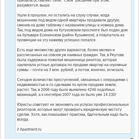
прибыль оставляет себе. "Свои" расценки при этом,
разумеется, выше.
Ушли в прошлое, но остались на слуху случаи, когда
мошенники под видом одной квартиры продавали другую,
сменив на доме табличку с названием улицы и номера дома.
Так, под видом дома на Кутузовском проспекте был подан дом
на бульваре Есенинском (район Кузьминок), а покупатель из
провинции на эту наживку успешно попался.
Есть еще множество других вариантов, более мелких и
рассчитанных на совсем уж наивных граждан. Так, в Реутове
была задержана пожилая мошенница-риэлтор, которая
заключала устные договора по продаже квартир на огромные
суммы – почти на 3 млн. рублей, а потом, конечно, исчезала.
Сегодня количество преступлений, связанных с операциями с
недвижимостью и со сделками по купле-продаже земли,
растет. Так, в 2006 году было выявлено 4246 подобных
махинаций, а к сентябрю 2007 года их было уже 14 230!
Юристы советуют не экономить на услугах профессиональных
риэлторов, которые могут проверить юридическую чистоту
сделки. Хотя, как показывает практика, бдительным надо быть
всегда.
// Apartment.ru