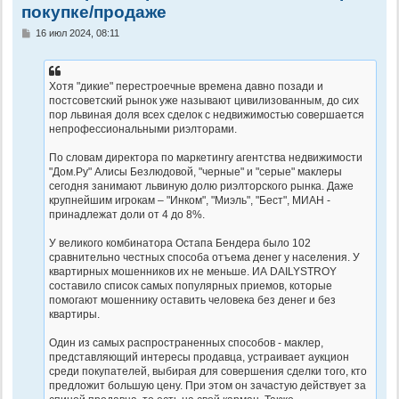
покупке/продаже
С
16 июл 2024, 08:11
о
о
б
щ
Хотя "дикие" перестроечные времена давно позади и
е
постсоветский рынок уже называют цивилизованным, до сих
н
и
пор львиная доля всех сделок с недвижимостью совершается
е
непрофессиональными риэлторами.
По словам директора по маркетингу агентства недвижимости
"Дом.Ру" Алисы Безлюдовой, "черные" и "серые" маклеры
сегодня занимают львиную долю риэлторского рынка. Даже
крупнейшим игрокам – "Инком", "Миэль", "Бест", МИАН -
принадлежат доли от 4 до 8%.
У великого комбинатора Остапа Бендера было 102
сравнительно честных способа отъема денег у населения. У
квартирных мошенников их не меньше. ИА DAILYSTROY
составило список самых популярных приемов, которые
помогают мошеннику оставить человека без денег и без
квартиры.
Один из самых распространенных способов - маклер,
представляющий интересы продавца, устраивает аукцион
среди покупателей, выбирая для совершения сделки того, кто
предложит большую цену. При этом он зачастую действует за