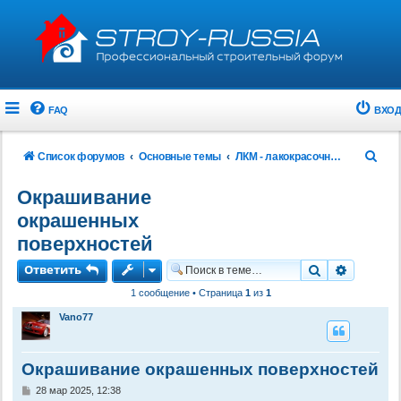
FAQ
ВХОД
П
Список форумов
Основные темы
ЛКМ - лакокрасочные материалы
о
Окрашивание
и
окрашенных
с
поверхностей
к
Ответить
Поиск
Расшире
1 сообщение • Страница
1
из
1
Vano77
Окрашивание окрашенных поверхностей
С
28 мар 2025, 12:38
о