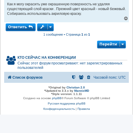
о
Как я могу окрасить уже окрашенную поверхность не удаляя
б
существующий слой краски . Прежний цвет красный - новый бежевый.
щ
Собираюсь использовать акриловую краску.
е
В
н
е
и
Ответить
р
е
н
1 сообщение • Страница
1
из
1
у
т
ь
Перейти
с
я
к
КТО СЕЙЧАС НА КОНФЕРЕНЦИИ
н
Сейчас этот форум просматривают: нет зарегистрированных
а
пользователей
ч
а
л
Список форумов
Часовой пояс:
UTC
у
*
Original by
Christian 2.0
*
Updated to 3.3.x by
MannixMD
*
Style version: 1.1.11
Создано на основе
phpBB
® Forum Software © phpBB Limited
Русская поддержка phpBB
Конфиденциальность
|
Правила