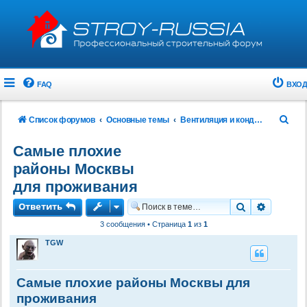
FAQ
ВХОД
П
Список форумов
Основные темы
Вентиляция и кондиционирование
о
Самые плохие
и
районы Москвы
с
для проживания
к
Ответить
Поиск
Расшире
3 сообщения • Страница
1
из
1
TGW
Самые плохие районы Москвы для
проживания