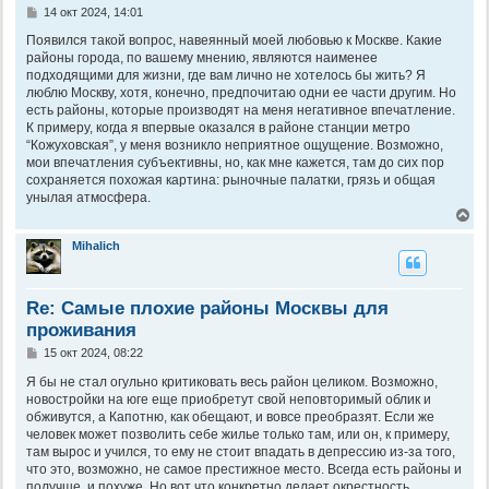
С
14 окт 2024, 14:01
о
о
Появился такой вопрос, навеянный моей любовью к Москве. Какие
б
районы города, по вашему мнению, являются наименее
щ
подходящими для жизни, где вам лично не хотелось бы жить? Я
е
люблю Москву, хотя, конечно, предпочитаю одни ее части другим. Но
н
есть районы, которые производят на меня негативное впечатление.
и
е
К примеру, когда я впервые оказался в районе станции метро
“Кожуховская”, у меня возникло неприятное ощущение. Возможно,
мои впечатления субъективны, но, как мне кажется, там до сих пор
сохраняется похожая картина: рыночные палатки, грязь и общая
унылая атмосфера.
В
е
р
Mihalich
н
у
т
Re: Самые плохие районы Москвы для
ь
с
проживания
я
к
С
15 окт 2024, 08:22
о
н
о
Я бы не стал огульно критиковать весь район целиком. Возможно,
а
б
ч
новостройки на юге еще приобретут свой неповторимый облик и
щ
а
обживутся, а Капотню, как обещают, и вовсе преобразят. Если же
е
л
человек может позволить себе жилье только там, или он, к примеру,
н
у
там вырос и учился, то ему не стоит впадать в депрессию из-за того,
и
е
что это, возможно, не самое престижное место. Всегда есть районы и
получше, и похуже. Но вот что конкретно делает окрестность